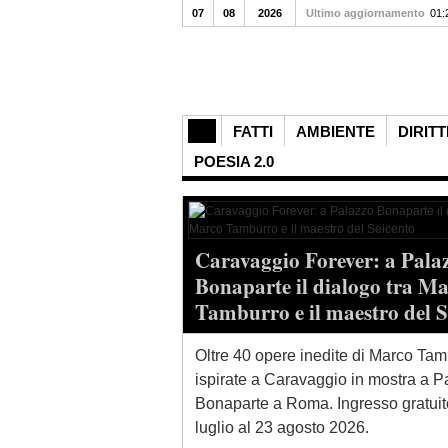
07
08
2026
Ultimo aggiornamento
01:
FATTI
AMBIENTE
DIRITT
POESIA 2.0
Caravaggio Forever: a Pala
Bonaparte il dialogo tra M
Tamburro e il maestro del S
Oltre 40 opere inedite di Marco Tam
ispirate a Caravaggio in mostra a P
Bonaparte a Roma. Ingresso gratuit
luglio al 23 agosto 2026.