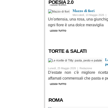
POESIA 2.0
LEGGI TUTTO
Mazzo di fiori
Mercoledì, 13 Maggio 2026 |
Un'ortensia, una rosa, una giunchig
ogni fiore è una dolce meraviglia
LEGGI TUTTO
TORTE & SALATI
L
p
Lunedì, 25 Maggio 2026 |
Redazione
D'estate non c'è migliore ricet
affamati commensali che pasta e p
LEGGI TUTTO
ROMA