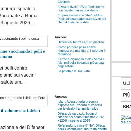
Capitolini
“L’Ara si rivela”: l’Ara Pacis come
amburro ispirate a
non l’avete mai vista a Roma
 Bonaparte a Roma.
“Impressionismo e oltre”: all’Ara
Pacis cinquantadue capolavori dal
23 agosto 2026...
Detroit Institute of Arts
Ancora:
Dimentichi tutto? Fatti un pisolino
Come perdere peso senza
anno vaccinando i polli e
rinunciare a mangiare: il segreto è
l’equilibrio
e umana
Il caffè a digiuno fa male? Verità e
falsi miti sulla bevanda più amata
dagli italiani
i polli contro
La patata e le sue virtù
ppiamo sui vaccini
a salute um...
UL
PIÙ
Ancora:
Islam: Adesso Italia presenta
esposto alla Procura di Venezia
BRA
per le elezioni amministrative
 il volume che tutela i
Difesa civica Lazio, boom di
istanze nel primo trimestre 2026:
+120% rispetto al 2025
Referendum, vince il “No”. Difesa
azionale dei Difensori
della Costituzione, ma resta aperta