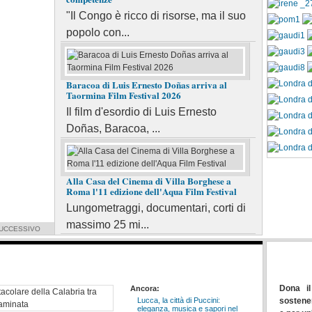
G
"Il Congo è ricco di risorse, ma il suo
panorami spettacolari nel cuore della Riviera
ta
popolo con...
dei Cedri.
le
LEGGI TUTTO...
L
Baracoa di Luis Ernesto Doñas arriva al
Taormina Film Festival 2026
Il film d'esordio di Luis Ernesto
Doñas, Baracoa, ...
Alla Casa del Cinema di Villa Borghese a
Roma l'11 edizione dell'Aqua Film Festival
Lungometraggi, documentari, corti di
massimo 25 mi...
UCCESSIVO
Dona i
Ancora:
Lucca, la città di Puccini:
sostener
eleganza, musica e sapori nel