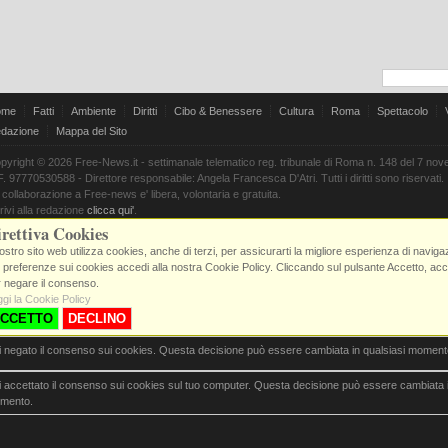
ome
Fatti
Ambiente
Diritti
Cibo & Benessere
Cultura
Roma
Spettacolo
dazione
Mappa del Sito
pyright © 2026 Free-News.it - settimanale telematico reg. tribunale di Roma n. 148 del 7 no
F. 97770530588 - Direttore responsabile: Angela Francesca D'Atri. Tutti i diritti sono riservati.
 collaborazione a Free-news e' libera, volontaria e gratuita.
rivi alla redazione
clicca qui'
.
rettiva Cookies
nostro sito web utilizza cookies, anche di terzi, per assicurarti la migliore esperienza di navig
 preferenze sui cookies accedi alla nostra Cookie Policy. Cliccando sul pulsante Accetto, accon
 negare il consenso.
gi la Cookie Policy
CCETTO
DECLINO
i negato il consenso sui cookies. Questa decisione può essere cambiata in qualsiasi moment
 accettato il consenso sui cookies sul tuo computer. Questa decisione può essere cambiata i
mento.