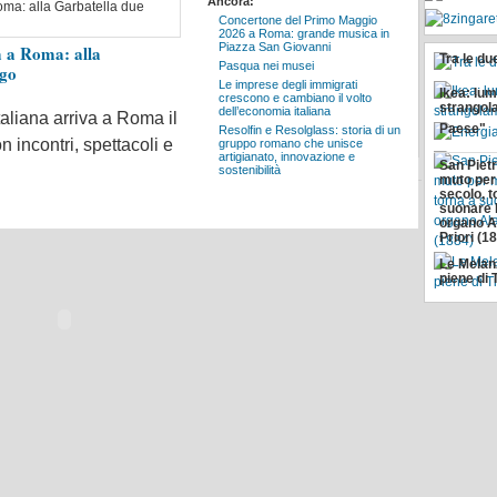
Ancora:
Concertone del Primo Maggio
2026 a Roma: grande musica in
Piazza San Giovanni
a a Roma: alla
Energia, 
Tra le d
Pasqua nei musei
ogo
mobilità e
Le imprese degli immigrati
chiave pe
Ikea: lum
crescono e cambiano il volto
sostenibi
strangol
dell’economia italiana
l’occupa
taliana arriva a Roma il
Paese"
Resolfin e Resolglass: storia di un
 incontri, spettacoli e
gruppo romano che unisce
artigianato, innovazione e
San Pietr
FREE-NEWS TV
sostenibilità
muto pe
secolo, t
suonare l
organo Al
Priori (1
Le Melan
piene di T