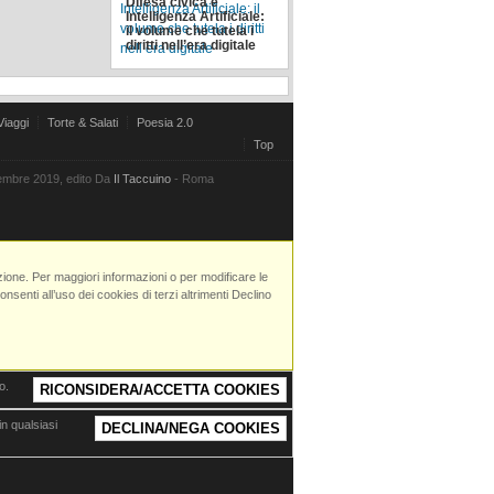
Difesa civica e
Intelligenza Artificiale:
il volume che tutela i
diritti nell’era digitale
Viaggi
Torte & Salati
Poesia 2.0
Top
vembre 2019, edito Da
Il Taccuino
- Roma
azione. Per maggiori informazioni o per modificare le
senti all’uso dei cookies di terzi altrimenti Declino
o.
RICONSIDERA/ACCETTA COOKIES
n qualsiasi
DECLINA/NEGA COOKIES