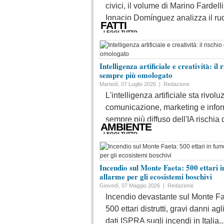
civici, il volume di Marino Fardell
Ignacio Domínguez analizza il ruol
FATTI
LEGGI TUTTO
Intelligenza artificiale e creatività: il
sempre più omologato
Martedì, 07 Luglio 2026 |
Redazione
L'intelligenza artificiale sta rivol
comunicazione, marketing e infor
sempre più diffuso dell'IA rischia d
AMBIENTE
LEGGI TUTTO
Incendio sul Monte Faeta: 500 ettari i
allarme per gli ecosistemi boschivi
Giovedì, 07 Maggio 2026 |
Redazione
Incendio devastante sul Monte Fa
500 ettari distrutti, gravi danni ag
dati ISPRA sugli incendi in Italia..