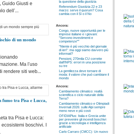
la questione della giustizia
i, Guido Giusti e
Referendum Giustizia 22 e 23
o dell'...
marzo: serve il quorum? Cosa
cambia con il Sì o il No
Ancora:
Congo, nuove opportunità per le
imprese italiane e i giovani:
"Servono investimenti e
 rischio di un mondo
competenze""
“Niente è più vecchio del giornale
di ieri”: ma oggi siamo davvero più
informati?
uzionando
Pensioni, 270mila CU corrette
dall’INPS: errori in una posizione
mazione. Ma l'uso
su tre
i rendere siti web...
La gentilezza deve tornare di
moda: il valore che può cambiare il
mondo
Ancora:
Cambiamento climatico: realtà
scientifica o ciclo naturale della
Terra?
n fumo tra Pisa e Lucca,
Cambiamento climatico e Olimpiadi
Invernali 2026: sulle Alpi sempre
meno neve e più costi
OFIDIAPlus: Italia e Grecia unite
eta tra Pisa e Lucca:
per prevenire gli incendi boschivi
grazie a tecnologia e intelligenza
li ecosistemi boschivi. I
artificiale
.
Carlo Carraro (CMCC): Un nuovo