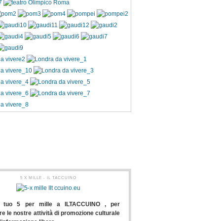
uguali? Un'analisi
olino, Marco D'Amore, Roberto Vecchioni e
nte novità dedicate a cinema, cultura e
LEGGI TUTTO...
galità.
EGGI TUTTO...
5 X MILLE - IL TACCUINO
l tuo 5 per mille a ILTACCUINO , per
e le nostre attività di promozione culturale