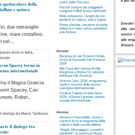
e per un
cuore della Toscana
ù spettacolare della
Perché sempre più viaggiatori
tallino e natura
scelgono il B&B invece dell’hotel
Mete di Autunno: i luoghi da non
perdere tra natura, arte e sapori
Devolvi 
Roma d’estate: vacanze di storia,
gno, due meraviglie
bellezza e relax senza spendere
alla no
una fortuna
ine, mare cristallino,
nostro c
alle org
 nel ...
firmare.
Ancora:
Baracoa di Luis Ernesto Doñas
arriva al Taormina Film Festival
2026
evin Spacey torna in
Alla Casa del Cinema di Villa
inema internazionale
Borghese a Roma l'11 edizione
dell'Aqua Film Festival
Vicenza Jazz 2026: programma,
orna il Magna Graecia
ospiti e concerti della storica
rassegna internazionale
 Kevin Spacey, Can
Festival Tulipani di Seta Nera
more, Rober...
2026: a Roma il grande cinema
sociale internazionale
Ancora:
Vincenzo Fiaschitello, storia e
carriera di un protagonista della
cultura e della scuola italiana
rte il dialogo tra
“Angeli. Messaggeri, custodi e
cento
viandanti”: la mostra ai Musei