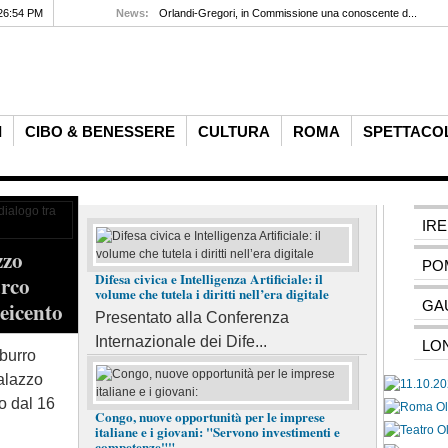
26:54 PM
News:
Orlandi-Gregori, in Commissione una conoscente d...
I
CIBO & BENESSERE
CULTURA
ROMA
SPETTACO
IR
zzo
M
PO
Isola di Dino e Arcomagno: il volto
Difesa civica e Intelligenza Artificiale: il
arco
K
volume che tutela i diritti nell’era digitale
più spettacolare della Calabria tra
eicento
GA
S
Presentato alla Conferenza
grotte marine, mare cristallino e
c
Internazionale dei Dife...
LO
natura incontaminata
burro
alazzo
Da
Scopri l'Isola di Dino e l'Arcomagno, due
o dal 16
Ma
Congo, nuove opportunità per le imprese
meraviglie naturali della Calabria. Grotte
At
italiane e i giovani: "Servono investimenti e
competenze""
marine, mare cristallino, escursioni e