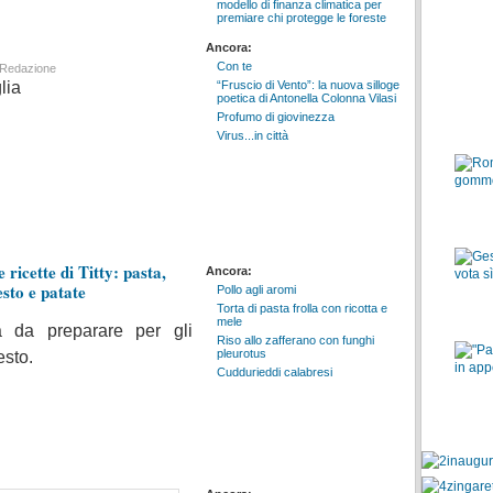
modello di finanza climatica per
premiare chi protegge le foreste
tropicali
Ancora:
Con te
Redazione
lia
“Fruscio di Vento”: la nuova silloge
poetica di Antonella Colonna Vilasi
Profumo di giovinezza
Virus...in città
e ricette di Titty: pasta,
Ancora:
esto e patate
Pollo agli aromi
Torta di pasta frolla con ricotta e
mele
ta da preparare per gli
Riso allo zafferano con funghi
pleurotus
esto.
Cuddurieddi calabresi