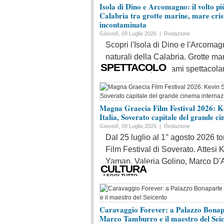
Isola di Dino e Arcomagno: il volto pi
Calabria tra grotte marine, mare cris
incontaminata
Giovedì, 09 Luglio 2026 |
Redazione
Scopri l'Isola di Dino e l'Arcoma
naturali della Calabria. Grotte mar
SPETTACOLO
escursioni e panorami spettacolari
LEGGI TUTTO
Magna Graecia Film Festival 2026: K
Italia, Soverato capitale del grande c
Giovedì, 09 Luglio 2026 |
Redazione
Dal 25 luglio al 1° agosto 2026 t
Film Festival di Soverato. Attesi
Yaman, Valeria Golino, Marco D'A
CULTURA
LEGGI TUTTO
Caravaggio Forever: a Palazzo Bonapa
Marco Tamburro e il maestro del Sei