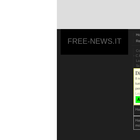
H
FREE-NEWS.IT
Re
Co
- C.
La
Sc
Di
Il 
tue
per
Leg
A
Ha
Hai
mo