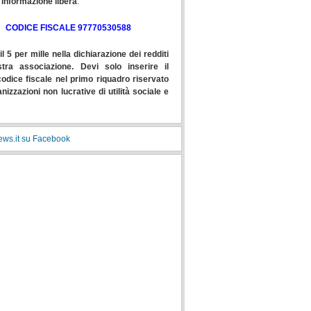
'informazione libera
.
CODICE FISCALE 97770530588
il 5 per mille nella dichiarazione dei redditi
stra associazione. Devi solo inserire il
odice fiscale nel primo riquadro riservato
anizzazioni non lucrative di utilità sociale e