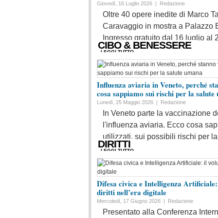
Giovedì, 16 Luglio 2026 |
Redazione
Oltre 40 opere inedite di Marco T
Caravaggio in mostra a Palazzo
Ingresso gratuito dal 16 luglio al 
CIBO & BENESSERE
LEGGI TUTTO
Influenza aviaria in Veneto, perché st
cosa sappiamo sui rischi per la salut
Lunedì, 25 Maggio 2026 |
Redazione
In Veneto parte la vaccinazione de
l'influenza aviaria. Ecco cosa sa
utilizzati, sui possibili rischi per l
DIRITTI
LEGGI TUTTO
Difesa civica e Intelligenza Artificiale:
diritti nell’era digitale
Mercoledì, 17 Giugno 2026 |
Redazione
Presentato alla Conferenza Intern